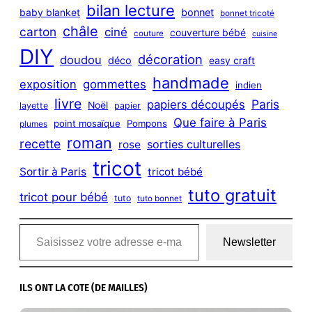
bilan lecture
bonnet
baby blanket
bonnet tricoté
châle
carton
ciné
couverture bébé
couture
cuisine
DIY
décoration
doudou
déco
easy craft
handmade
exposition
gommettes
indien
livre
Paris
papiers découpés
Noël
layette
papier
Que faire à Paris
point mosaïque
Pompons
plumes
roman
recette
sorties culturelles
rose
tricot
Sortir à Paris
tricot bébé
tuto gratuit
tricot pour bébé
tuto
tuto bonnet
Saisissez votre adresse e-mail…
Newsletter
ILS ONT LA COTE (DE MAILLES)