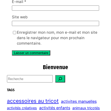
E-mail
*
Site web
Enregistrer mon nom, mon e-mail et mon site
dans le navigateur pour mon prochain
commentaire.
Bienvenue
S
e
a
TAGS
r
c
accessoires au tricot
activites manuelles
h
activités enfants
activités créatives
animaux tricotés