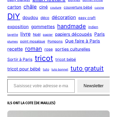
châle
carton
ciné
couverture bébé
couture
cuisine
DIY
décoration
doudou
déco
easy craft
handmade
exposition
gommettes
indien
livre
Paris
papiers découpés
Noël
layette
papier
Que faire à Paris
point mosaïque
Pompons
plumes
roman
recette
sorties culturelles
rose
tricot
Sortir à Paris
tricot bébé
tuto gratuit
tricot pour bébé
tuto
tuto bonnet
Saisissez votre adresse e-mail…
Newsletter
ILS ONT LA COTE (DE MAILLES)