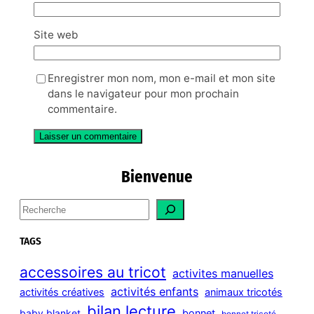
Site web
Enregistrer mon nom, mon e-mail et mon site
dans le navigateur pour mon prochain
commentaire.
Bienvenue
S
e
a
TAGS
r
c
accessoires au tricot
activites manuelles
h
activités enfants
activités créatives
animaux tricotés
bilan lecture
bonnet
baby blanket
bonnet tricoté