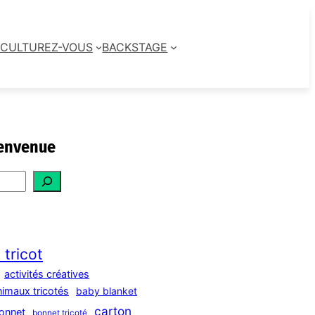
CULTUREZ-VOUS
BACKSTAGE
envenue
 tricot
activités créatives
nimaux tricotés
baby blanket
carton
onnet
bonnet tricoté