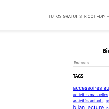
TUTOS GRATUITS
TRICOT
DIY
Bi
S
e
a
TAGS
r
c
accessoires au
h
activites manuelles
activités enfants
a
bilan lecture
b