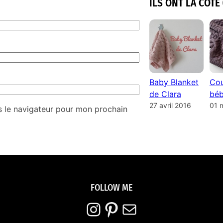
ILS ONT LA COTE 
Baby Blanket
Cou
de Clara
béb
27 avril 2016
01 
s le navigateur pour mon prochain
FOLLOW ME
Instagram
Pinterest
E-mail