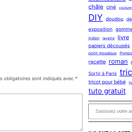
châle
ciné
couture
DIY
doudou
dé
exposition
gomme
livre
indien
layette
papiers découpés
point mosaïque
Pompo
roman
recette
tri
Sortir à Paris
 obligatoires sont indiqués avec
*
tricot pour bébé
t
tuto gratuit
Saisissez votre adresse e-mail…