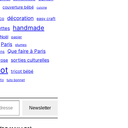
couverture bébé
cuisine
décoration
co
easy craft
handmade
ttes
Noël
papier
Paris
plumes
Que faire à Paris
ns
sorties culturelles
rose
cot
tricot bébé
uto
tuto bonnet
Newsletter