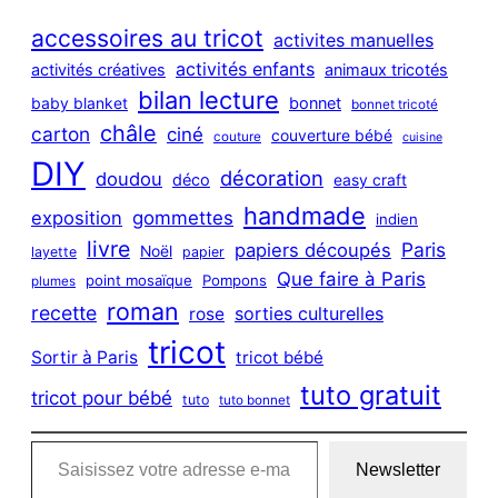
r
c
accessoires au tricot
activites manuelles
h
activités enfants
activités créatives
animaux tricotés
bilan lecture
bonnet
baby blanket
bonnet tricoté
châle
carton
ciné
couverture bébé
couture
cuisine
DIY
décoration
doudou
déco
easy craft
handmade
exposition
gommettes
indien
livre
Paris
papiers découpés
Noël
layette
papier
Que faire à Paris
point mosaïque
Pompons
plumes
roman
recette
sorties culturelles
rose
tricot
Sortir à Paris
tricot bébé
tuto gratuit
tricot pour bébé
tuto
tuto bonnet
Saisissez votre adresse e-mail…
Newsletter