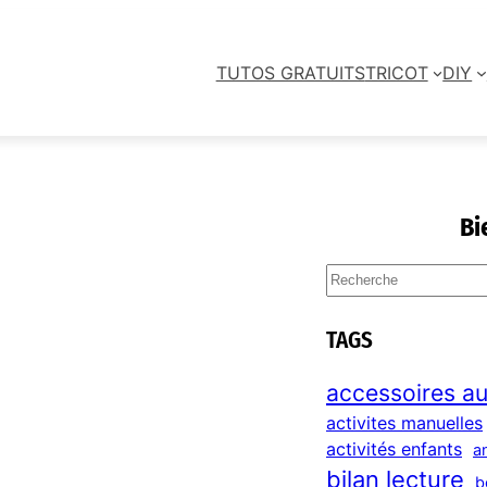
TUTOS GRATUITS
TRICOT
DIY
Bi
S
e
a
TAGS
r
c
accessoires au
h
activites manuelles
activités enfants
a
bilan lecture
b