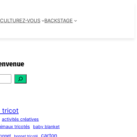
CULTUREZ-VOUS
BACKSTAGE
envenue
 tricot
activités créatives
nimaux tricotés
baby blanket
carton
onnet
bonnet tricoté