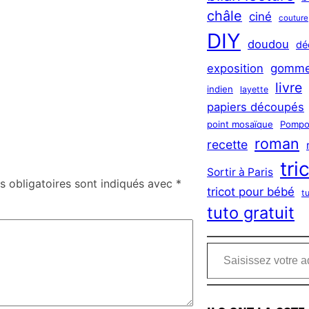
châle
ciné
couture
DIY
doudou
dé
exposition
gomme
livre
indien
layette
papiers découpés
point mosaïque
Pompo
roman
recette
tri
Sortir à Paris
 obligatoires sont indiqués avec
*
tricot pour bébé
t
tuto gratuit
Saisissez votre adresse e-mail…