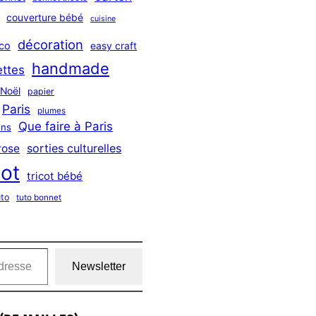
couverture bébé
cuisine
décoration
co
easy craft
handmade
ttes
Noël
papier
Paris
plumes
Que faire à Paris
ns
sorties culturelles
rose
cot
tricot bébé
uto
tuto bonnet
Newsletter