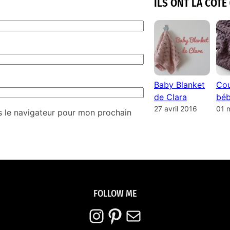
ILS ONT LA COTE 
Baby Blanket
Cou
de Clara
béb
27 avril 2016
01 
s le navigateur pour mon prochain
FOLLOW ME
Instagram
Pinterest
E-mail