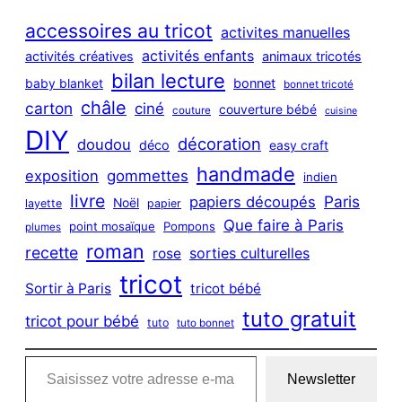
r
c
accessoires au tricot
activites manuelles
h
activités enfants
activités créatives
animaux tricotés
bilan lecture
bonnet
baby blanket
bonnet tricoté
châle
carton
ciné
couverture bébé
couture
cuisine
DIY
décoration
doudou
déco
easy craft
handmade
exposition
gommettes
indien
livre
Paris
papiers découpés
Noël
layette
papier
Que faire à Paris
point mosaïque
Pompons
plumes
roman
recette
sorties culturelles
rose
tricot
Sortir à Paris
tricot bébé
tuto gratuit
tricot pour bébé
tuto
tuto bonnet
Saisissez votre adresse e-mail…
Newsletter