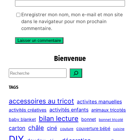
Enregistrer mon nom, mon e-mail et mon site
dans le navigateur pour mon prochain
commentaire.
Bienvenue
S
e
a
TAGS
r
c
accessoires au tricot
activites manuelles
h
activités enfants
activités créatives
animaux tricotés
bilan lecture
bonnet
baby blanket
bonnet tricoté
châle
carton
ciné
couverture bébé
couture
cuisine
DIY