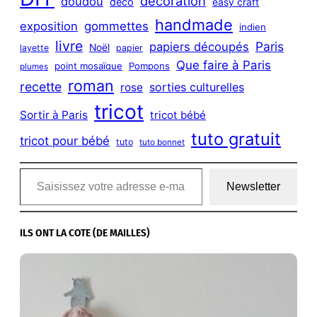
décoration
doudou
déco
easy craft
handmade
exposition
gommettes
indien
livre
Paris
papiers découpés
Noël
layette
papier
Que faire à Paris
point mosaïque
Pompons
plumes
roman
recette
sorties culturelles
rose
tricot
Sortir à Paris
tricot bébé
tuto gratuit
tricot pour bébé
tuto
tuto bonnet
Saisissez votre adresse e-mail…
Newsletter
ILS ONT LA COTE (DE MAILLES)