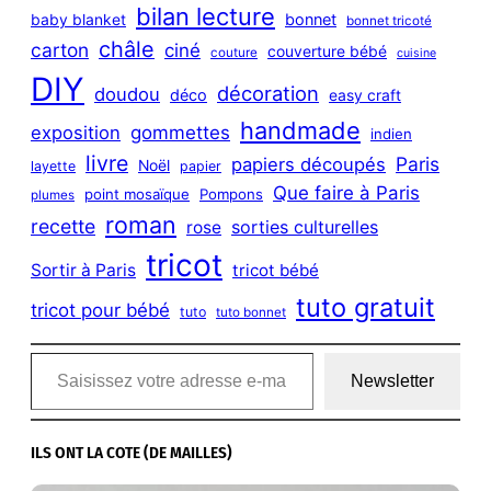
bilan lecture
bonnet
baby blanket
bonnet tricoté
châle
carton
ciné
couverture bébé
couture
cuisine
DIY
décoration
doudou
déco
easy craft
handmade
exposition
gommettes
indien
livre
Paris
papiers découpés
Noël
layette
papier
Que faire à Paris
point mosaïque
Pompons
plumes
roman
recette
sorties culturelles
rose
tricot
Sortir à Paris
tricot bébé
tuto gratuit
tricot pour bébé
tuto
tuto bonnet
Saisissez votre adresse e-mail…
Newsletter
ILS ONT LA COTE (DE MAILLES)