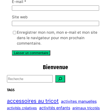
E-mail
*
Site web
Enregistrer mon nom, mon e-mail et mon site
dans le navigateur pour mon prochain
commentaire.
Bienvenue
S
e
a
TAGS
r
c
accessoires au tricot
activites manuelles
h
activités enfants
activités créatives
animaux tricotés