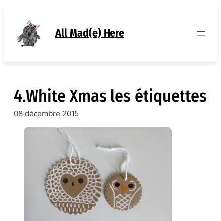
Aller
au
contenu
All Mad(e) Here
4.White Xmas les étiquettes
08 décembre 2015