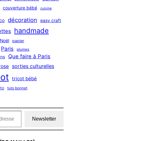
couverture bébé
cuisine
décoration
co
easy craft
handmade
ttes
Noël
papier
Paris
plumes
Que faire à Paris
ns
sorties culturelles
rose
cot
tricot bébé
uto
tuto bonnet
Newsletter