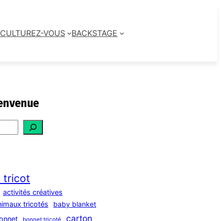
CULTUREZ-VOUS
BACKSTAGE
envenue
 tricot
activités créatives
nimaux tricotés
baby blanket
carton
onnet
bonnet tricoté