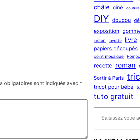
châle
ciné
couture
DIY
doudou
dé
exposition
gomme
livre
indien
layette
papiers découpés
point mosaïque
Pompo
roman
recette
tri
Sortir à Paris
 obligatoires sont indiqués avec
*
tricot pour bébé
t
tuto gratuit
Saisissez votre adresse e-mail…