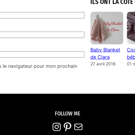
ILS ONT LA COTE 
Baby Blanket
Cou
de Clara
béb
27 avril 2016
01 
s le navigateur pour mon prochain
FOLLOW ME
Instagram
Pinterest
E-mail