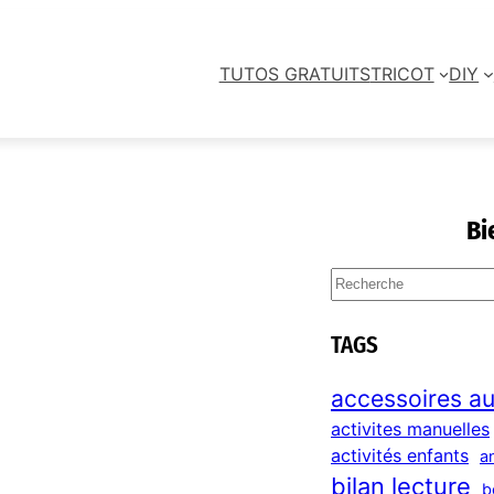
TUTOS GRATUITS
TRICOT
DIY
Bi
S
e
a
TAGS
r
c
accessoires au
h
activites manuelles
activités enfants
a
bilan lecture
b