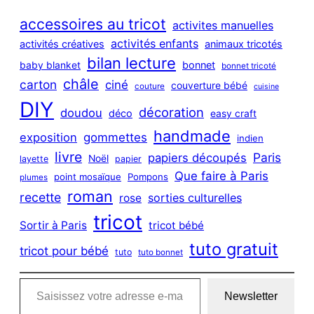
r
c
accessoires au tricot
activites manuelles
h
activités enfants
activités créatives
animaux tricotés
bilan lecture
bonnet
baby blanket
bonnet tricoté
châle
carton
ciné
couverture bébé
couture
cuisine
DIY
décoration
doudou
déco
easy craft
handmade
exposition
gommettes
indien
livre
Paris
papiers découpés
Noël
layette
papier
Que faire à Paris
point mosaïque
Pompons
plumes
roman
recette
sorties culturelles
rose
tricot
Sortir à Paris
tricot bébé
tuto gratuit
tricot pour bébé
tuto
tuto bonnet
Saisissez votre adresse e-mail…
Newsletter