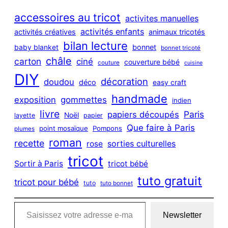
r
c
accessoires au tricot
activites manuelles
h
activités enfants
activités créatives
animaux tricotés
bilan lecture
bonnet
baby blanket
bonnet tricoté
châle
carton
ciné
couverture bébé
couture
cuisine
DIY
décoration
doudou
déco
easy craft
handmade
exposition
gommettes
indien
livre
Paris
papiers découpés
Noël
layette
papier
Que faire à Paris
point mosaïque
Pompons
plumes
roman
recette
sorties culturelles
rose
tricot
Sortir à Paris
tricot bébé
tuto gratuit
tricot pour bébé
tuto
tuto bonnet
Saisissez votre adresse e-mail…
Newsletter