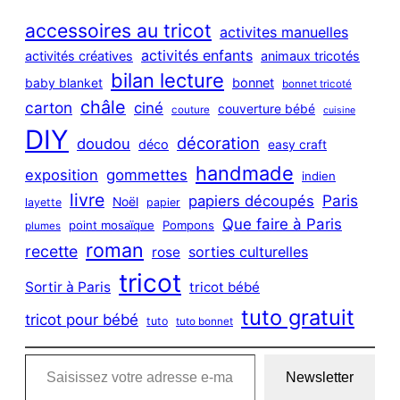
r
c
accessoires au tricot
activites manuelles
h
activités enfants
activités créatives
animaux tricotés
bilan lecture
bonnet
baby blanket
bonnet tricoté
châle
carton
ciné
couverture bébé
couture
cuisine
DIY
décoration
doudou
déco
easy craft
handmade
exposition
gommettes
indien
livre
Paris
papiers découpés
Noël
layette
papier
Que faire à Paris
point mosaïque
Pompons
plumes
roman
recette
sorties culturelles
rose
tricot
Sortir à Paris
tricot bébé
tuto gratuit
tricot pour bébé
tuto
tuto bonnet
Saisissez votre adresse e-mail…
Newsletter