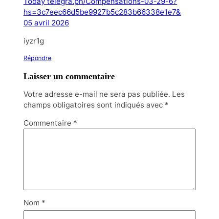
Today telegra.ph/Compensations-03-29-6?
hs=3c7eec66d5be9927b5c283b66338e1e7&
05 avril 2026
iyzr1g
Répondre
Laisser un commentaire
Votre adresse e-mail ne sera pas publiée.
Les
champs obligatoires sont indiqués avec
*
Commentaire
*
Nom
*