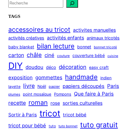
S
e
a
TAGS
r
c
accessoires au tricot
activites manuelles
h
activités enfants
activités créatives
animaux tricotés
bilan lecture
bonnet
baby blanket
bonnet tricoté
châle
carton
ciné
couverture bébé
couture
cuisine
DIY
décoration
doudou
déco
easy craft
handmade
exposition
gommettes
indien
livre
Paris
papiers découpés
Noël
layette
papier
Que faire à Paris
point mosaïque
Pompons
plumes
roman
recette
sorties culturelles
rose
tricot
Sortir à Paris
tricot bébé
tuto gratuit
tricot pour bébé
tuto
tuto bonnet