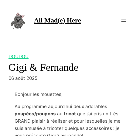
Aller
au
contenu
All Mad(e) Here
DOUDOU
Gigi & Fernande
06 août 2025
Bonjour les mouettes,
Au programme aujourd’hui deux adorables
poupées/poupons
au
tricot
que j’ai pris un très
GRAND plaisir à réaliser et pour lesquelles je me
suis amusée à tricoter quelques accessoires : je
vous présente Gigi & Fernande!