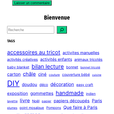
Bienvenue
S
e
a
TAGS
r
c
accessoires au tricot
activites manuelles
h
activités enfants
activités créatives
animaux tricotés
bilan lecture
bonnet
baby blanket
bonnet tricoté
châle
carton
ciné
couverture bébé
couture
cuisine
DIY
décoration
doudou
déco
easy craft
handmade
exposition
gommettes
indien
livre
Paris
papiers découpés
Noël
layette
papier
Que faire à Paris
point mosaïque
Pompons
plumes