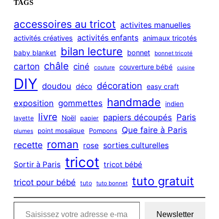
TAGS
r
c
accessoires au tricot
activites manuelles
h
activités enfants
activités créatives
animaux tricotés
bilan lecture
bonnet
baby blanket
bonnet tricoté
châle
carton
ciné
couverture bébé
couture
cuisine
DIY
décoration
doudou
déco
easy craft
handmade
exposition
gommettes
indien
livre
Paris
papiers découpés
Noël
layette
papier
Que faire à Paris
point mosaïque
Pompons
plumes
roman
recette
sorties culturelles
rose
tricot
Sortir à Paris
tricot bébé
tuto gratuit
tricot pour bébé
tuto
tuto bonnet
Saisissez votre adresse e-mail…
Newsletter