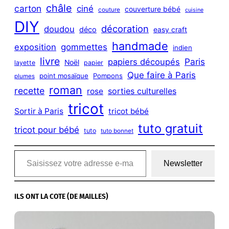
châle
carton
ciné
couverture bébé
couture
cuisine
DIY
décoration
doudou
déco
easy craft
handmade
exposition
gommettes
indien
livre
Paris
papiers découpés
Noël
layette
papier
Que faire à Paris
point mosaïque
Pompons
plumes
roman
recette
sorties culturelles
rose
tricot
Sortir à Paris
tricot bébé
tuto gratuit
tricot pour bébé
tuto
tuto bonnet
Saisissez votre adresse e-mail…
Newsletter
ILS ONT LA COTE (DE MAILLES)