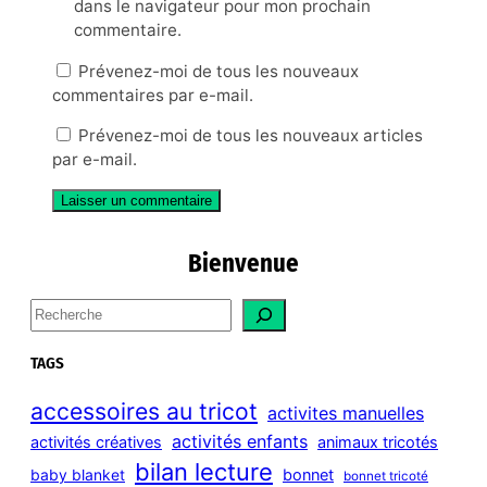
dans le navigateur pour mon prochain
commentaire.
Prévenez-moi de tous les nouveaux
commentaires par e-mail.
Prévenez-moi de tous les nouveaux articles
par e-mail.
Bienvenue
S
e
a
TAGS
r
c
accessoires au tricot
activites manuelles
h
activités enfants
activités créatives
animaux tricotés
bilan lecture
bonnet
baby blanket
bonnet tricoté