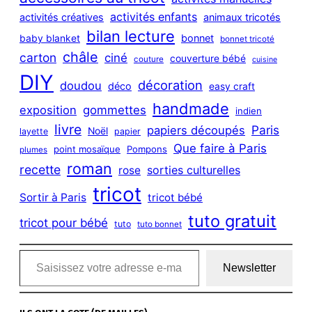
h
activités enfants
activités créatives
animaux tricotés
bilan lecture
bonnet
baby blanket
bonnet tricoté
châle
carton
ciné
couverture bébé
couture
cuisine
DIY
décoration
doudou
déco
easy craft
handmade
exposition
gommettes
indien
livre
Paris
papiers découpés
Noël
layette
papier
Que faire à Paris
point mosaïque
Pompons
plumes
roman
recette
sorties culturelles
rose
tricot
Sortir à Paris
tricot bébé
tuto gratuit
tricot pour bébé
tuto
tuto bonnet
Saisissez votre adresse e-mail…
Newsletter