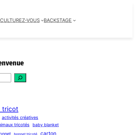
CULTUREZ-VOUS
BACKSTAGE
envenue
 tricot
activités créatives
nimaux tricotés
baby blanket
carton
onnet
bonnet tricoté