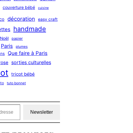
couverture bébé
cuisine
décoration
co
easy craft
handmade
ttes
Noël
papier
Paris
plumes
Que faire à Paris
ns
sorties culturelles
rose
cot
tricot bébé
uto
tuto bonnet
Newsletter