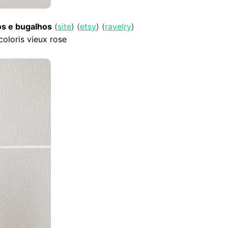
s e bugalhos
(
site
) (
etsy
) (
ravelry
)
 coloris vieux rose