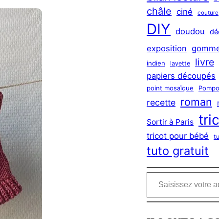
châle
ciné
couture
DIY
doudou
dé
exposition
gomme
livre
indien
layette
papiers découpés
point mosaïque
Pompo
roman
recette
tri
Sortir à Paris
tricot pour bébé
t
tuto gratuit
Saisissez votre adresse e-mail…