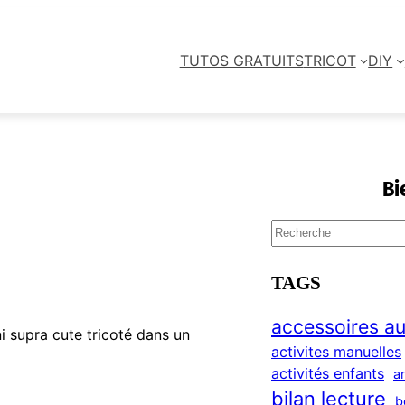
TUTOS GRATUITS
TRICOT
DIY
Bi
S
e
a
TAGS
r
c
accessoires au
i supra cute tricoté dans un
h
activites manuelles
activités enfants
a
bilan lecture
b