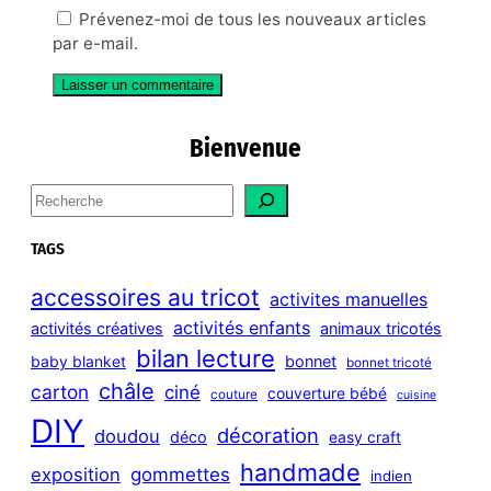
Prévenez-moi de tous les nouveaux articles
par e-mail.
Bienvenue
S
e
a
TAGS
r
c
accessoires au tricot
activites manuelles
h
activités enfants
activités créatives
animaux tricotés
bilan lecture
bonnet
baby blanket
bonnet tricoté
châle
carton
ciné
couverture bébé
couture
cuisine
DIY
décoration
doudou
déco
easy craft
handmade
exposition
gommettes
indien