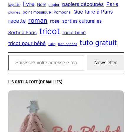
livre
Paris
papiers découpés
Noël
layette
papier
Que faire à Paris
point mosaïque
Pompons
plumes
roman
recette
sorties culturelles
rose
tricot
Sortir à Paris
tricot bébé
tuto gratuit
tricot pour bébé
tuto
tuto bonnet
Saisissez votre adresse e-mail…
Newsletter
ILS ONT LA COTE (DE MAILLES)