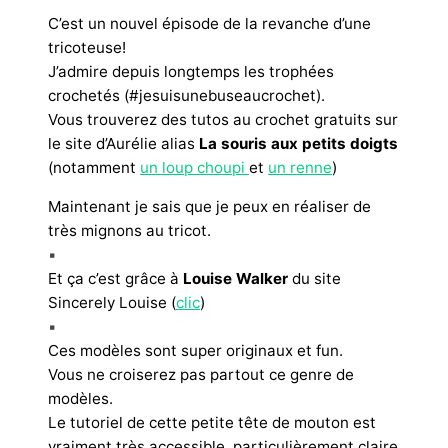
C’est un nouvel épisode de la revanche d’une
tricoteuse!
J’admire depuis longtemps les trophées
crochetés (#jesuisunebuseaucrochet).
Vous trouverez des tutos au crochet gratuits sur
le site d’Aurélie alias
La souris aux petits doigts
(notamment
un loup choupi
et
un renne
)
Maintenant je sais que je peux en réaliser de
très mignons au tricot.
▪︎
Et ça c’est grâce à
Louise Walker
du site
Sincerely Louise (
clic
)
▪︎
Ces modèles sont super originaux et fun.
Vous ne croiserez pas partout ce genre de
modèles.
Le tutoriel de cette petite tête de mouton est
vraiment très accessible, particulièrement claire