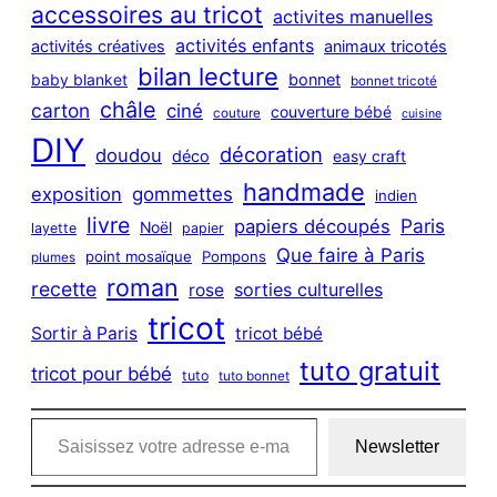
c
accessoires au tricot
activites manuelles
h
activités enfants
activités créatives
animaux tricotés
bilan lecture
bonnet
baby blanket
bonnet tricoté
châle
carton
ciné
couverture bébé
couture
cuisine
DIY
décoration
doudou
déco
easy craft
handmade
exposition
gommettes
indien
livre
Paris
papiers découpés
Noël
layette
papier
Que faire à Paris
point mosaïque
Pompons
plumes
roman
recette
sorties culturelles
rose
tricot
Sortir à Paris
tricot bébé
tuto gratuit
tricot pour bébé
tuto
tuto bonnet
Saisissez votre adresse e-mail…
Newsletter