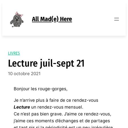
Aller
au
contenu
All Mad(e) Here
LIVRES
Lecture juil-sept 21
10 octobre 2021
Bonjour les rouge-gorges,
Je n’arrive plus à faire de ce rendez-vous
Lecture
un rendez-vous mensuel.
Ce n’est pas bien grave. J’aime ce rendez-vous,
j’aime ces moments d’échanges et de partages
et tant pis si la périodicité est un peu irrégulière.