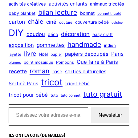
h
activités enfants
activités créatives
animaux tricotés
bilan lecture
bonnet
baby blanket
bonnet tricoté
châle
carton
ciné
couverture bébé
couture
cuisine
DIY
décoration
doudou
déco
easy craft
handmade
exposition
gommettes
indien
livre
Paris
papiers découpés
Noël
layette
papier
Que faire à Paris
point mosaïque
Pompons
plumes
roman
recette
sorties culturelles
rose
tricot
Sortir à Paris
tricot bébé
tuto gratuit
tricot pour bébé
tuto
tuto bonnet
Saisissez votre adresse e-mail…
Newsletter
ILS ONT LA COTE (DE MAILLES)