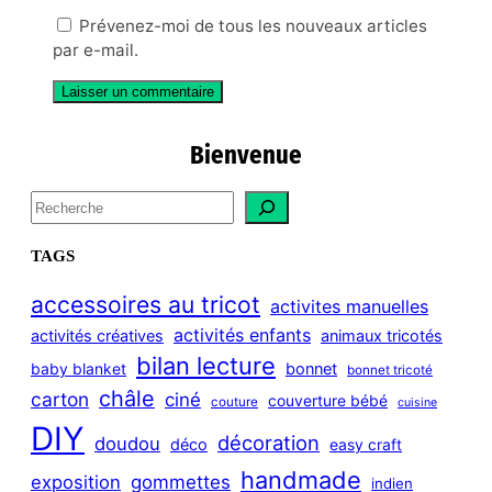
Prévenez-moi de tous les nouveaux articles
par e-mail.
Bienvenue
S
e
a
TAGS
r
c
accessoires au tricot
activites manuelles
h
activités enfants
activités créatives
animaux tricotés
bilan lecture
bonnet
baby blanket
bonnet tricoté
châle
carton
ciné
couverture bébé
couture
cuisine
DIY
décoration
doudou
déco
easy craft
handmade
exposition
gommettes
indien