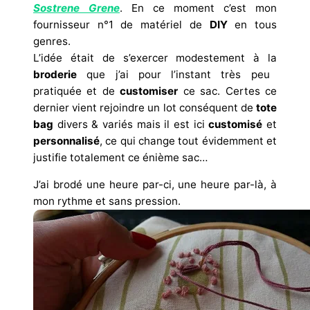
Sostrene Grene
. En ce moment c’est mon
fournisseur n°1 de matériel de
DIY
en tous
genres.
L’idée était de s’exercer modestement à la
broderie
que j’ai pour l’instant très peu
pratiquée et de
customiser
ce sac. Certes ce
dernier vient rejoindre un lot conséquent de
tote
bag
divers & variés mais il est ici
customisé
et
personnalisé
, ce qui change tout évidemment et
justifie totalement ce énième sac…
J’ai brodé une heure par-ci, une heure par-là, à
mon rythme et sans pression.