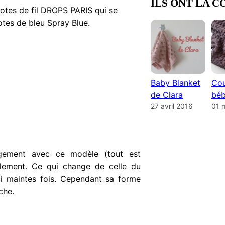
ILS ONT LA C
pelotes de fil DROPS PARIS qui se
otes de bleu Spray Blue.
Baby Blanket
Cou
de Clara
béb
27 avril 2016
01 
gement avec ce modèle (tout est
ralement. Ce qui change de celle du
ici maintes fois. Cependant sa forme
che.