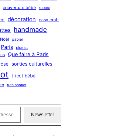
couverture bébé
cuisine
décoration
co
easy craft
handmade
ttes
Noël
papier
Paris
plumes
Que faire à Paris
ns
sorties culturelles
rose
cot
tricot bébé
uto
tuto bonnet
Newsletter