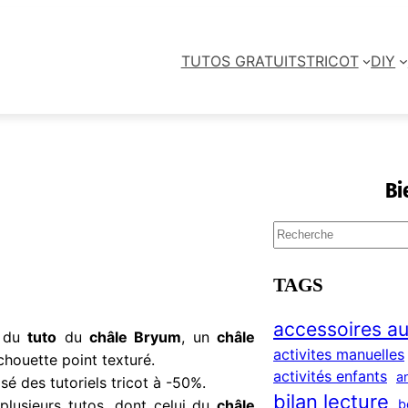
TUTOS GRATUITS
TRICOT
DIY
Bi
S
e
a
TAGS
r
c
accessoires au
e du
tuto
du
châle Bryum
, un
châle
h
activites manuelles
houette point texturé.
activités enfants
a
sé des tutoriels tricot à -50%.
bilan lecture
b
 plusieurs tutos, dont celui du
châle