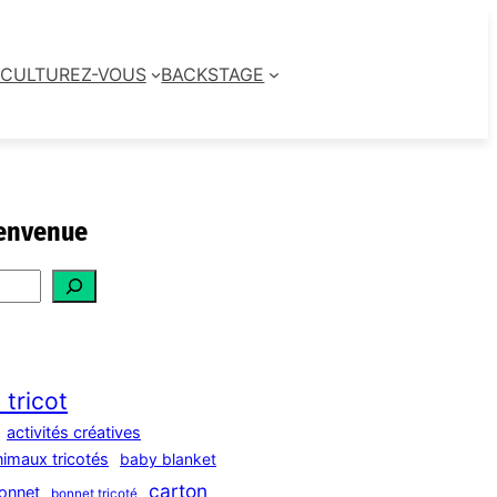
CULTUREZ-VOUS
BACKSTAGE
envenue
 tricot
activités créatives
nimaux tricotés
baby blanket
carton
onnet
bonnet tricoté