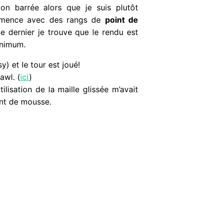
ion barrée alors que je suis plutôt
ommence avec des rangs de
point de
ce dernier je trouve que le rendu est
inimum.
sy) et le tour est joué!
awl. (
ici
)
utilisation de la maille glissée m’avait
int de mousse.