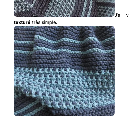
J’ai 
texturé
très simple.