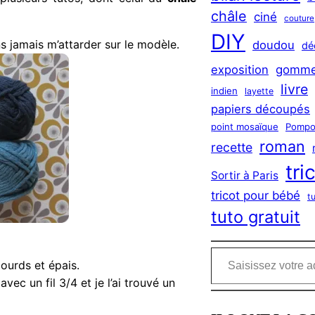
châle
ciné
couture
DIY
ns jamais m’attarder sur le modèle.
doudou
dé
exposition
gomme
livre
indien
layette
papiers découpés
point mosaïque
Pompo
roman
recette
tri
Sortir à Paris
tricot pour bébé
t
tuto gratuit
Saisissez votre adresse e-mail…
lourds et épais.
avec un fil 3/4 et je l’ai trouvé un