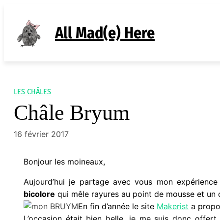
Aller
au
All Mad(e) Here
contenu
LES CHÂLES
Châle Bryum
16 février 2017
Bonjour les moineaux,
Aujourd’hui je partage avec vous mon expérienc
bicolore
qui mêle rayures au point de mousse et un c
En fin d’année le site
Makerist
a propo
L’occasion était bien belle, je me suis donc offert