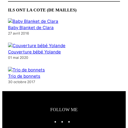
ILS ONT LA COTE (DE MAILLES)
Baby Blanket de Clara
27 avril 2016
Couverture bébé Yolande
01 mai 2020
Trio de bonnets
30 octobre 2017
FOLLOW ME
I
P
E
n
i
-