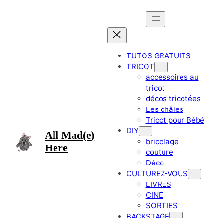
Aller
au
contenu
TUTOS GRATUITS
TRICOT
accessoires au
tricot
décos tricotées
Les châles
Tricot pour Bébé
DIY
All Mad(e)
bricolage
Here
couture
Déco
CULTUREZ-VOUS
LIVRES
CINE
SORTIES
BACKSTAGE