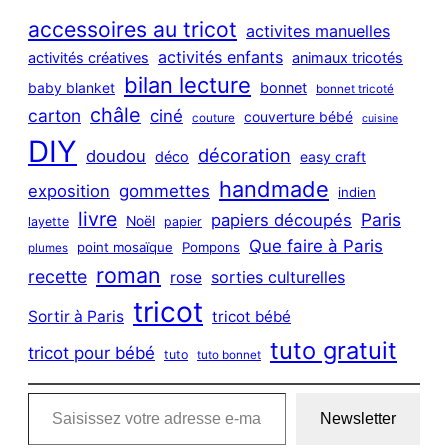
r
c
accessoires au tricot
activites manuelles
h
activités enfants
activités créatives
animaux tricotés
bilan lecture
bonnet
baby blanket
bonnet tricoté
châle
carton
ciné
couverture bébé
couture
cuisine
DIY
décoration
doudou
déco
easy craft
handmade
exposition
gommettes
indien
livre
Paris
papiers découpés
Noël
layette
papier
Que faire à Paris
point mosaïque
Pompons
plumes
roman
recette
sorties culturelles
rose
tricot
Sortir à Paris
tricot bébé
tuto gratuit
tricot pour bébé
tuto
tuto bonnet
Saisissez votre adresse e-mail…
Newsletter