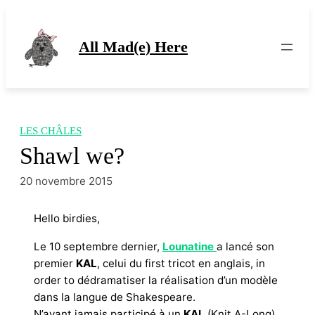
Aller
au
contenu
All Mad(e) Here
LES CHÂLES
Shawl we?
20 novembre 2015
Hello birdies,
Le 10 septembre dernier,
Lounatine
a lancé son
premier
KAL
, celui du first tricot en anglais, in
order to dédramatiser la réalisation d’un modèle
dans la langue de Shakespeare.
N’ayant jamais participé à un
KAL
(Knit A-Long),