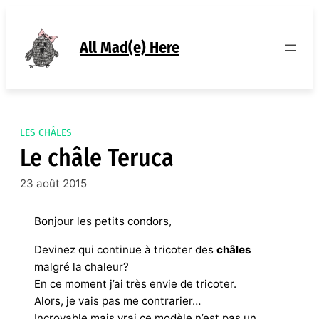
Aller
au
contenu
All Mad(e) Here
LES CHÂLES
Le châle Teruca
23 août 2015
Bonjour les petits condors,
Devinez qui continue à tricoter des
châles
malgré la chaleur?
En ce moment j’ai très envie de tricoter.
Alors, je vais pas me contrarier…
Incroyable mais vrai ce modèle n’est pas un