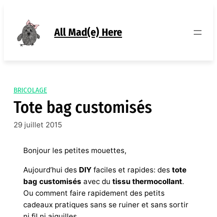
Aller
au
contenu
All Mad(e) Here
BRICOLAGE
Tote bag customisés
29 juillet 2015
Bonjour les petites mouettes,
Aujourd’hui des
DIY
faciles et rapides: des
tote
bag customisés
avec du
tissu thermocollant
.
Ou comment faire rapidement des petits
cadeaux pratiques sans se ruiner et sans sortir
ni fil ni aiguilles.