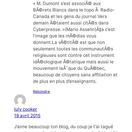
« M. Dumont s’est associÃ© aux
BÃ©rets Blancs dans le topo Ã Radio-
Canada et les gens du journal Vers
demain Ã©taient aussi citÃ©s dans
Cyberpresse. »(Mario Asselin)Ã‡a c’est
l’image que les mÃ©dias vous
donnent.La vÃ©titÃ© est que non
seulement toutes les communautÃ©s
religieuses sont contre cet instrument
idÃ©ologique Ã©tatique mais aussi le
mouvement laÃ¯que du QuÃ©bec,
beaucoup de citoyens sans affiliation et
de plus en plus d’enseignants.
Répondre
luly cooker
19 avril 2015
J’aime beaucoup ton blog, du coup je t’ai tagué