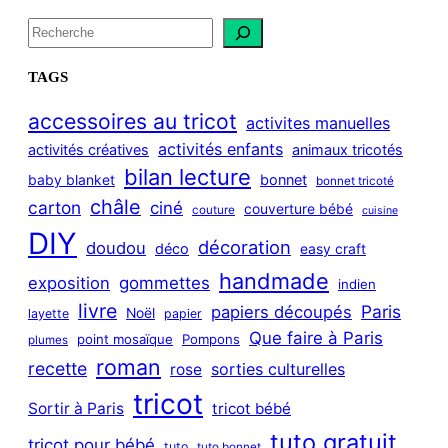
S
e
a
TAGS
r
c
accessoires au tricot
activites manuelles
h
activités enfants
activités créatives
animaux tricotés
bilan lecture
bonnet
baby blanket
bonnet tricoté
châle
carton
ciné
couverture bébé
couture
cuisine
DIY
décoration
doudou
déco
easy craft
handmade
exposition
gommettes
indien
livre
Paris
papiers découpés
Noël
layette
papier
Que faire à Paris
point mosaïque
Pompons
plumes
roman
recette
sorties culturelles
rose
tricot
Sortir à Paris
tricot bébé
tuto gratuit
tricot pour bébé
tuto
tuto bonnet