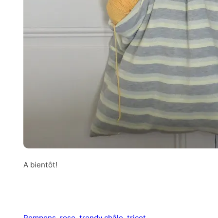
A bientôt!
Pompons
, 
rose
, 
trendy châle
, 
tricot