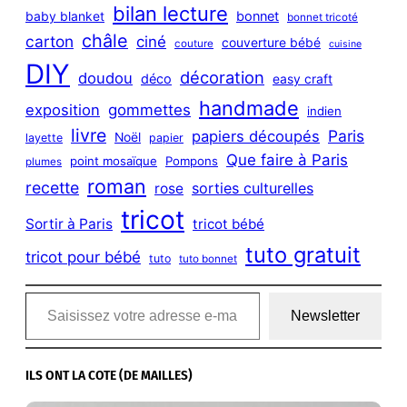
bilan lecture
bonnet
baby blanket
bonnet tricoté
châle
carton
ciné
couverture bébé
couture
cuisine
DIY
décoration
doudou
déco
easy craft
handmade
exposition
gommettes
indien
livre
Paris
papiers découpés
Noël
layette
papier
Que faire à Paris
point mosaïque
Pompons
plumes
roman
recette
sorties culturelles
rose
tricot
Sortir à Paris
tricot bébé
tuto gratuit
tricot pour bébé
tuto
tuto bonnet
Saisissez votre adresse e-mail…
Newsletter
ILS ONT LA COTE (DE MAILLES)