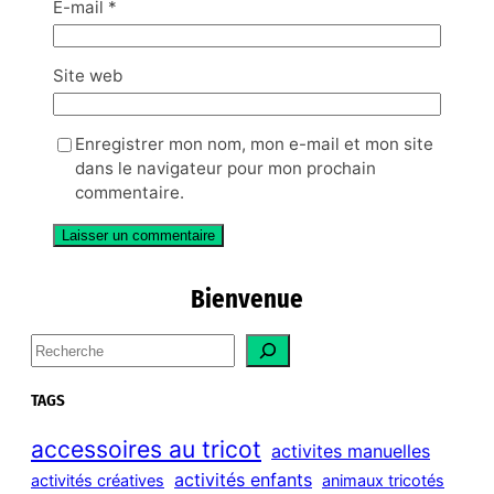
E-mail
*
Site web
Enregistrer mon nom, mon e-mail et mon site
dans le navigateur pour mon prochain
commentaire.
Bienvenue
S
e
a
TAGS
r
c
accessoires au tricot
activites manuelles
h
activités enfants
activités créatives
animaux tricotés