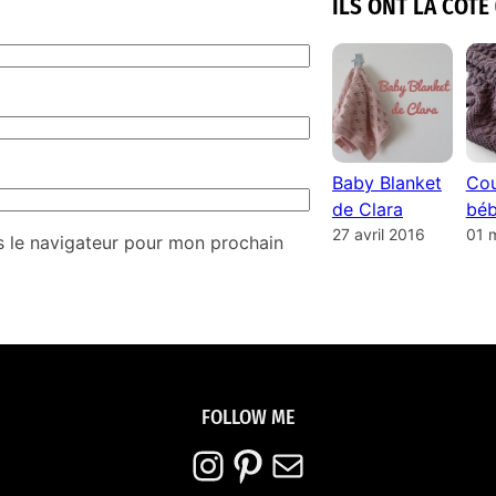
ILS ONT LA COTE 
Baby Blanket
Cou
de Clara
béb
27 avril 2016
01 
s le navigateur pour mon prochain
FOLLOW ME
Instagram
Pinterest
E-mail