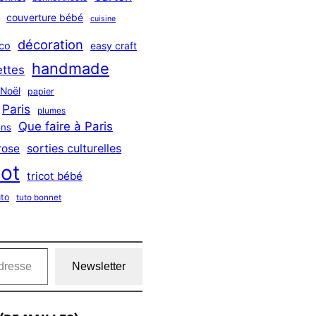
couverture bébé
cuisine
décoration
co
easy craft
handmade
ttes
Noël
papier
Paris
plumes
Que faire à Paris
ns
sorties culturelles
rose
cot
tricot bébé
uto
tuto bonnet
Newsletter