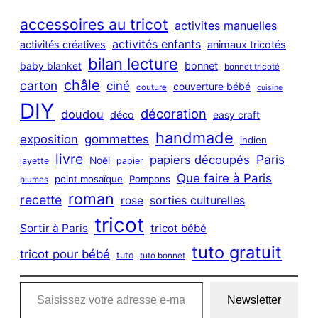
r
c
accessoires au tricot
activites manuelles
h
activités enfants
activités créatives
animaux tricotés
bilan lecture
bonnet
baby blanket
bonnet tricoté
châle
carton
ciné
couverture bébé
couture
cuisine
DIY
décoration
doudou
déco
easy craft
handmade
exposition
gommettes
indien
livre
Paris
papiers découpés
Noël
layette
papier
Que faire à Paris
point mosaïque
Pompons
plumes
roman
recette
sorties culturelles
rose
tricot
Sortir à Paris
tricot bébé
tuto gratuit
tricot pour bébé
tuto
tuto bonnet
Saisissez votre adresse e-mail…
Newsletter