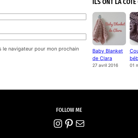
ILS ONT LA COTE 
s le navigateur pour mon prochain
Baby Blanket
Cou
de Clara
béb
27 avril 2016
01 
FOLLOW ME
Instagram
Pinterest
E-mail