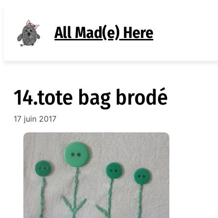
Aller
au
All Mad(e) Here
contenu
14.tote bag brodé
17 juin 2017