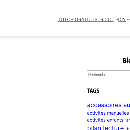
TUTOS GRATUITS
TRICOT
DIY
Bi
S
e
a
TAGS
r
c
accessoires au
h
activites manuelles
activités enfants
a
bilan lecture
b