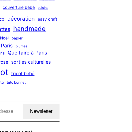
couverture bébé
cuisine
décoration
co
easy craft
handmade
ttes
Noël
papier
Paris
plumes
Que faire à Paris
ns
sorties culturelles
rose
cot
tricot bébé
uto
tuto bonnet
Newsletter