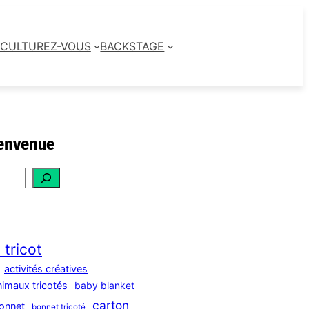
CULTUREZ-VOUS
BACKSTAGE
envenue
 tricot
activités créatives
nimaux tricotés
baby blanket
carton
onnet
bonnet tricoté