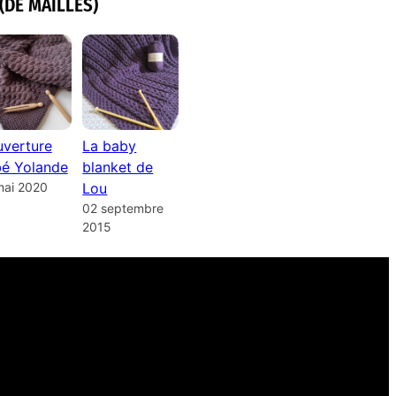
(DE MAILLES)
verture
La baby
é Yolande
blanket de
mai 2020
Lou
02 septembre
2015