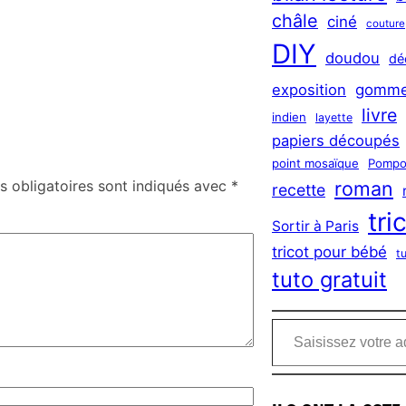
châle
ciné
couture
DIY
doudou
dé
exposition
gomme
livre
indien
layette
papiers découpés
point mosaïque
Pompo
 obligatoires sont indiqués avec
*
roman
recette
tri
Sortir à Paris
tricot pour bébé
t
tuto gratuit
Saisissez votre adresse e-mail…