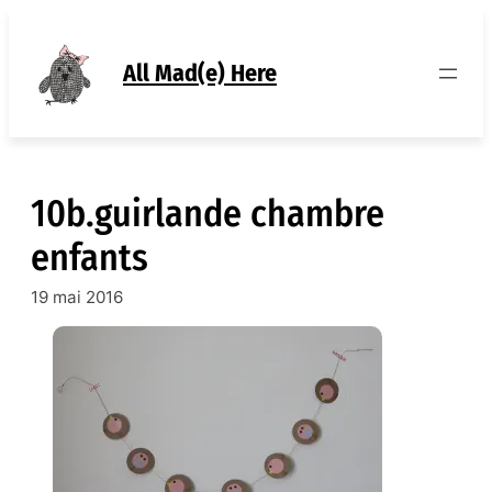
Aller
au
contenu
All Mad(e) Here
10b.guirlande chambre
enfants
19 mai 2016