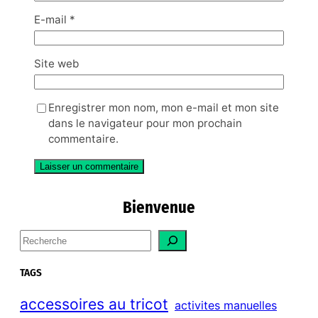
E-mail
*
Site web
Enregistrer mon nom, mon e-mail et mon site
dans le navigateur pour mon prochain
commentaire.
Bienvenue
S
e
a
TAGS
r
c
accessoires au tricot
activites manuelles
h