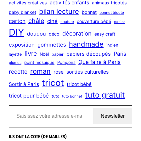
activités enfants
activités créatives
animaux tricotés
bilan lecture
bonnet
baby blanket
bonnet tricoté
châle
carton
ciné
couverture bébé
couture
cuisine
DIY
décoration
doudou
déco
easy craft
handmade
exposition
gommettes
indien
livre
Paris
papiers découpés
Noël
layette
papier
Que faire à Paris
point mosaïque
Pompons
plumes
roman
recette
sorties culturelles
rose
tricot
Sortir à Paris
tricot bébé
tuto gratuit
tricot pour bébé
tuto
tuto bonnet
Saisissez votre adresse e-mail…
Newsletter
ILS ONT LA COTE (DE MAILLES)