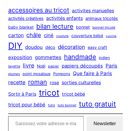
r
c
accessoires au tricot
activites manuelles
h
activités enfants
activités créatives
animaux tricotés
bilan lecture
bonnet
baby blanket
bonnet tricoté
châle
carton
ciné
couverture bébé
couture
cuisine
DIY
décoration
doudou
déco
easy craft
handmade
exposition
gommettes
indien
livre
Paris
papiers découpés
Noël
layette
papier
Que faire à Paris
point mosaïque
Pompons
plumes
roman
recette
sorties culturelles
rose
tricot
Sortir à Paris
tricot bébé
tuto gratuit
tricot pour bébé
tuto
tuto bonnet
Saisissez votre adresse e-mail…
Newsletter