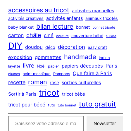
r
c
accessoires au tricot
activites manuelles
h
activités enfants
activités créatives
animaux tricotés
bilan lecture
bonnet
baby blanket
bonnet tricoté
châle
carton
ciné
couverture bébé
couture
cuisine
DIY
décoration
doudou
déco
easy craft
handmade
exposition
gommettes
indien
livre
Paris
papiers découpés
Noël
layette
papier
Que faire à Paris
point mosaïque
Pompons
plumes
roman
recette
sorties culturelles
rose
tricot
Sortir à Paris
tricot bébé
tuto gratuit
tricot pour bébé
tuto
tuto bonnet
Saisissez votre adresse e-mail…
Newsletter