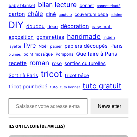
bilan lecture
bonnet
baby blanket
bonnet tricoté
châle
carton
ciné
couverture bébé
couture
cuisine
DIY
décoration
doudou
déco
easy craft
handmade
exposition
gommettes
indien
livre
Paris
papiers découpés
Noël
layette
papier
Que faire à Paris
point mosaïque
Pompons
plumes
roman
recette
sorties culturelles
rose
tricot
Sortir à Paris
tricot bébé
tuto gratuit
tricot pour bébé
tuto
tuto bonnet
Saisissez votre adresse e-mail…
Newsletter
ILS ONT LA COTE (DE MAILLES)