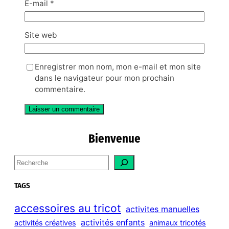
E-mail
*
Site web
Enregistrer mon nom, mon e-mail et mon site
dans le navigateur pour mon prochain
commentaire.
Bienvenue
S
e
a
TAGS
r
c
accessoires au tricot
activites manuelles
h
activités enfants
activités créatives
animaux tricotés