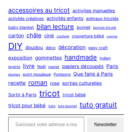
r
c
accessoires au tricot
activites manuelles
h
activités enfants
activités créatives
animaux tricotés
bilan lecture
bonnet
baby blanket
bonnet tricoté
châle
carton
ciné
couverture bébé
couture
cuisine
DIY
décoration
doudou
déco
easy craft
handmade
exposition
gommettes
indien
livre
Paris
papiers découpés
Noël
layette
papier
Que faire à Paris
point mosaïque
Pompons
plumes
roman
recette
sorties culturelles
rose
tricot
Sortir à Paris
tricot bébé
tuto gratuit
tricot pour bébé
tuto
tuto bonnet
Saisissez votre adresse e-mail…
Newsletter