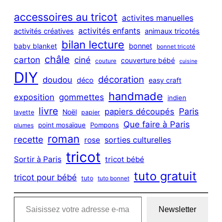
r
c
accessoires au tricot
activites manuelles
h
activités enfants
activités créatives
animaux tricotés
bilan lecture
bonnet
baby blanket
bonnet tricoté
châle
carton
ciné
couverture bébé
couture
cuisine
DIY
décoration
doudou
déco
easy craft
handmade
exposition
gommettes
indien
livre
Paris
papiers découpés
Noël
layette
papier
Que faire à Paris
point mosaïque
Pompons
plumes
roman
recette
sorties culturelles
rose
tricot
Sortir à Paris
tricot bébé
tuto gratuit
tricot pour bébé
tuto
tuto bonnet
Saisissez votre adresse e-mail…
Newsletter