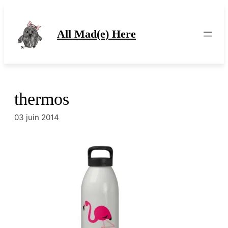
Aller
au
contenu
All Mad(e) Here
thermos
03 juin 2014