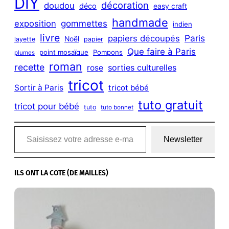
DIY
décoration
doudou
déco
easy craft
handmade
exposition
gommettes
indien
livre
Paris
papiers découpés
Noël
layette
papier
Que faire à Paris
point mosaïque
Pompons
plumes
roman
recette
sorties culturelles
rose
tricot
Sortir à Paris
tricot bébé
tuto gratuit
tricot pour bébé
tuto
tuto bonnet
Saisissez votre adresse e-mail…
Newsletter
ILS ONT LA COTE (DE MAILLES)