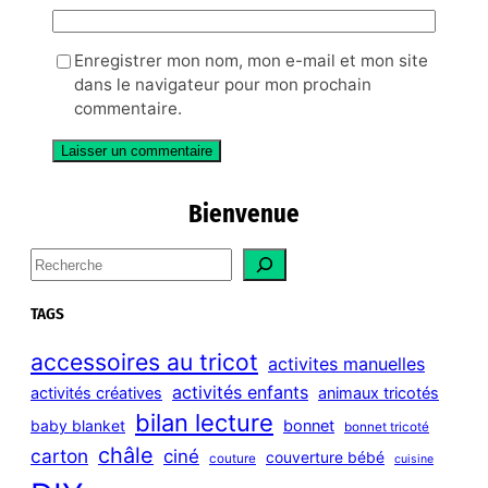
Enregistrer mon nom, mon e-mail et mon site
dans le navigateur pour mon prochain
commentaire.
Bienvenue
S
e
a
TAGS
r
c
accessoires au tricot
activites manuelles
h
activités enfants
activités créatives
animaux tricotés
bilan lecture
bonnet
baby blanket
bonnet tricoté
châle
carton
ciné
couverture bébé
couture
cuisine