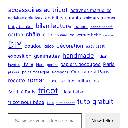
r
c
accessoires au tricot
activites manuelles
h
activités enfants
activités créatives
animaux tricotés
bilan lecture
bonnet
baby blanket
bonnet tricoté
châle
carton
ciné
couverture bébé
couture
cuisine
DIY
décoration
doudou
déco
easy craft
handmade
exposition
gommettes
indien
livre
Paris
papiers découpés
Noël
layette
papier
Que faire à Paris
point mosaïque
Pompons
plumes
roman
recette
sorties culturelles
rose
tricot
Sortir à Paris
tricot bébé
tuto gratuit
tricot pour bébé
tuto
tuto bonnet
Saisissez votre adresse e-mail…
Newsletter