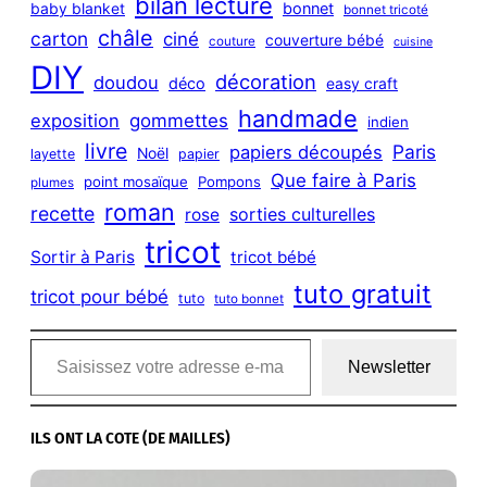
bilan lecture
bonnet
baby blanket
bonnet tricoté
châle
carton
ciné
couverture bébé
couture
cuisine
DIY
décoration
doudou
déco
easy craft
handmade
exposition
gommettes
indien
livre
Paris
papiers découpés
Noël
layette
papier
Que faire à Paris
point mosaïque
Pompons
plumes
roman
recette
sorties culturelles
rose
tricot
Sortir à Paris
tricot bébé
tuto gratuit
tricot pour bébé
tuto
tuto bonnet
Saisissez votre adresse e-mail…
Newsletter
ILS ONT LA COTE (DE MAILLES)