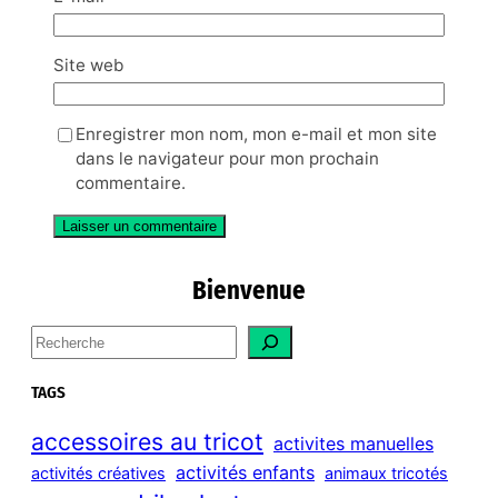
Site web
Enregistrer mon nom, mon e-mail et mon site
dans le navigateur pour mon prochain
commentaire.
Bienvenue
S
e
a
TAGS
r
c
accessoires au tricot
activites manuelles
h
activités enfants
activités créatives
animaux tricotés