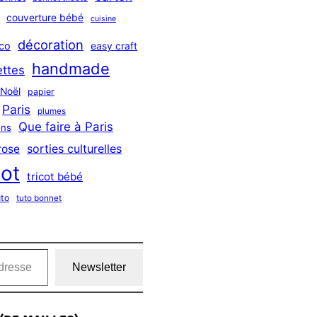
couverture bébé
cuisine
décoration
co
easy craft
handmade
ttes
Noël
papier
Paris
plumes
Que faire à Paris
ns
sorties culturelles
rose
cot
tricot bébé
uto
tuto bonnet
Newsletter