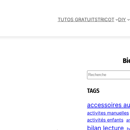
TUTOS GRATUITS
TRICOT
DIY
Bi
S
e
a
TAGS
r
c
accessoires au
h
activites manuelles
activités enfants
a
bilan lecture
b