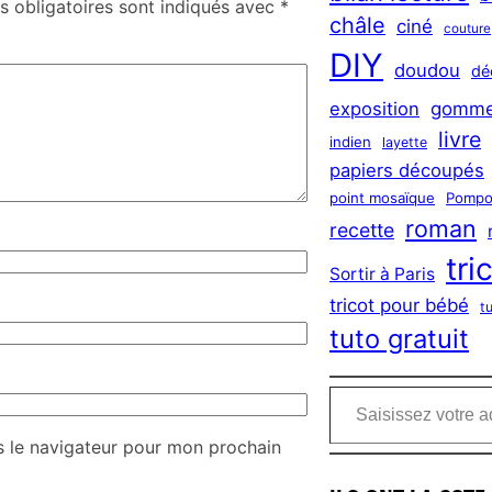
 obligatoires sont indiqués avec
*
châle
ciné
couture
DIY
doudou
dé
exposition
gomme
livre
indien
layette
papiers découpés
point mosaïque
Pompo
roman
recette
tri
Sortir à Paris
tricot pour bébé
t
tuto gratuit
Saisissez votre adresse e-mail…
s le navigateur pour mon prochain