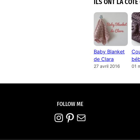
ILS ONT LA COTE 
Baby Blanket
Cou
de Clara
béb
27 avril 2016
01 
FOLLOW ME
Instagram
Pinterest
E-mail