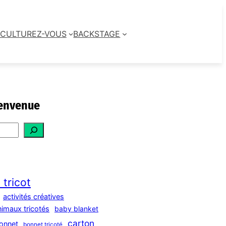
CULTUREZ-VOUS
BACKSTAGE
envenue
 tricot
activités créatives
nimaux tricotés
baby blanket
carton
onnet
bonnet tricoté