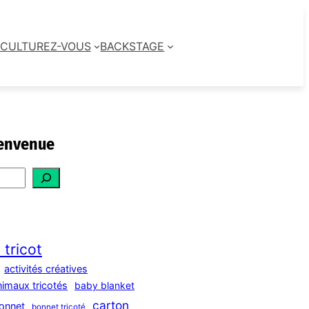
CULTUREZ-VOUS
BACKSTAGE
envenue
 tricot
activités créatives
nimaux tricotés
baby blanket
carton
onnet
bonnet tricoté