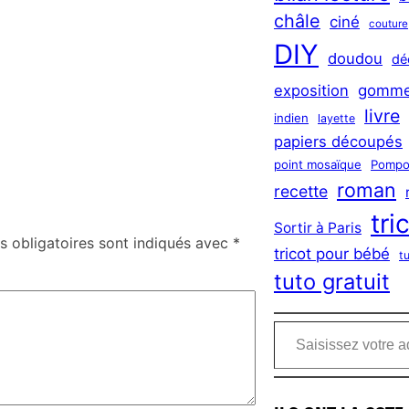
châle
ciné
couture
DIY
doudou
dé
exposition
gomme
livre
indien
layette
papiers découpés
point mosaïque
Pompo
roman
recette
tri
Sortir à Paris
 obligatoires sont indiqués avec
*
tricot pour bébé
t
tuto gratuit
Saisissez votre adresse e-mail…