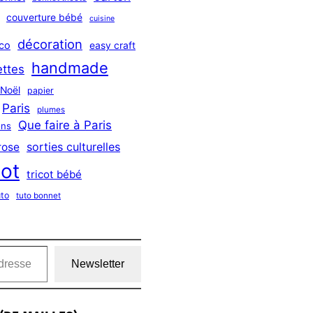
couverture bébé
cuisine
décoration
co
easy craft
handmade
ttes
Noël
papier
Paris
plumes
Que faire à Paris
ns
sorties culturelles
rose
cot
tricot bébé
uto
tuto bonnet
Newsletter