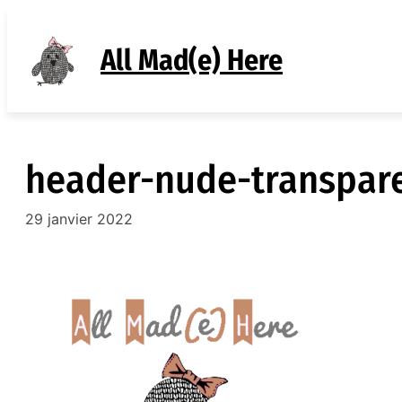
Aller
au
All Mad(e) Here
contenu
header-nude-transpar
29 janvier 2022