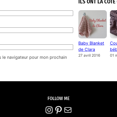
ILS ONT LA COTE 
Baby Blanket
Cou
de Clara
béb
27 avril 2016
01 
s le navigateur pour mon prochain
FOLLOW ME
Instagram
Pinterest
E-mail