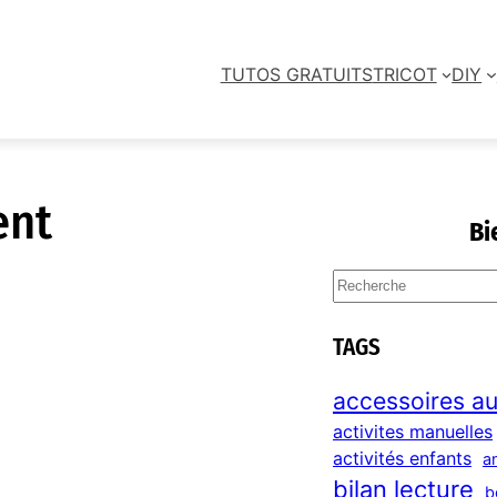
TUTOS GRATUITS
TRICOT
DIY
ent
Bi
S
e
a
TAGS
r
c
accessoires au
h
activites manuelles
activités enfants
a
bilan lecture
b