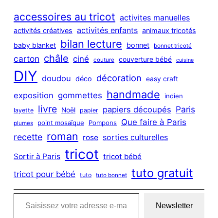
r
c
accessoires au tricot
activites manuelles
h
activités enfants
activités créatives
animaux tricotés
bilan lecture
bonnet
baby blanket
bonnet tricoté
châle
carton
ciné
couverture bébé
couture
cuisine
DIY
décoration
doudou
déco
easy craft
handmade
exposition
gommettes
indien
livre
Paris
papiers découpés
Noël
layette
papier
Que faire à Paris
point mosaïque
Pompons
plumes
roman
recette
sorties culturelles
rose
tricot
Sortir à Paris
tricot bébé
tuto gratuit
tricot pour bébé
tuto
tuto bonnet
Saisissez votre adresse e-mail…
Newsletter