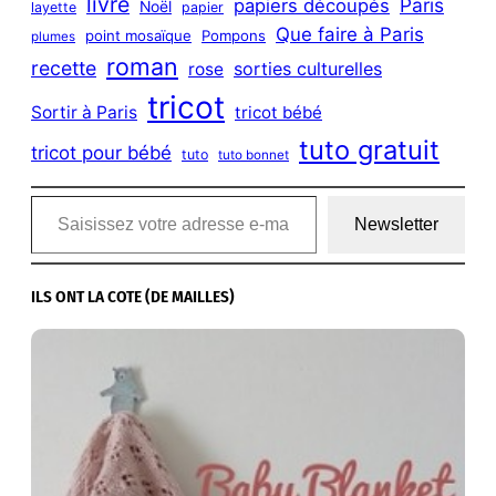
livre
Paris
papiers découpés
Noël
layette
papier
Que faire à Paris
point mosaïque
Pompons
plumes
roman
recette
sorties culturelles
rose
tricot
Sortir à Paris
tricot bébé
tuto gratuit
tricot pour bébé
tuto
tuto bonnet
Saisissez votre adresse e-mail…
Newsletter
ILS ONT LA COTE (DE MAILLES)