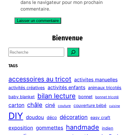
dans le navigateur pour mon prochain
commentaire.
Bienvenue
S
e
a
TAGS
r
c
accessoires au tricot
activites manuelles
h
activités enfants
activités créatives
animaux tricotés
bilan lecture
bonnet
baby blanket
bonnet tricoté
châle
carton
ciné
couverture bébé
couture
cuisine
DIY
décoration
doudou
déco
easy craft
handmade
exposition
gommettes
indien