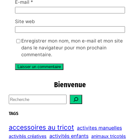
E-mail
*
Site web
Enregistrer mon nom, mon e-mail et mon site
dans le navigateur pour mon prochain
commentaire.
Bienvenue
S
e
a
TAGS
r
c
accessoires au tricot
activites manuelles
h
activités enfants
activités créatives
animaux tricotés