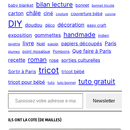
bilan lecture
bonnet
baby blanket
bonnet tricoté
châle
carton
ciné
couverture bébé
couture
cuisine
DIY
décoration
doudou
déco
easy craft
handmade
exposition
gommettes
indien
livre
Paris
papiers découpés
Noël
layette
papier
Que faire à Paris
point mosaïque
Pompons
plumes
roman
recette
sorties culturelles
rose
tricot
Sortir à Paris
tricot bébé
tuto gratuit
tricot pour bébé
tuto
tuto bonnet
Saisissez votre adresse e-mail…
Newsletter
ILS ONT LA COTE (DE MAILLES)