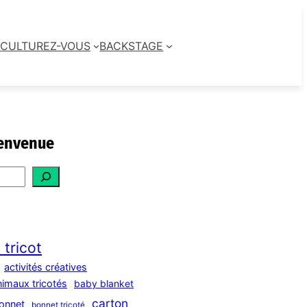
CULTUREZ-VOUS
BACKSTAGE
envenue
 tricot
activités créatives
nimaux tricotés
baby blanket
carton
onnet
bonnet tricoté