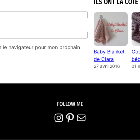
ILS ONT LA COTE 
s le navigateur pour mon prochain
Baby Blanket
Cou
de Clara
béb
27 avril 2016
01 
FOLLOW ME
Instagram
Pinterest
E-mail