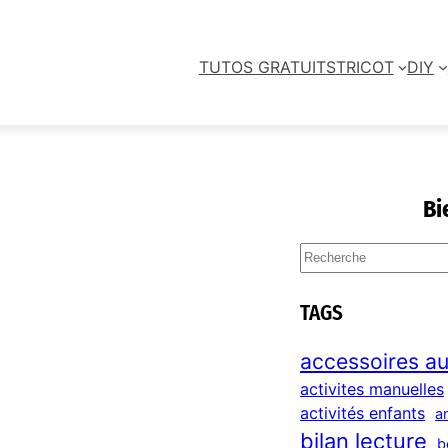
TUTOS GRATUITS
TRICOT
DIY
Bi
S
e
a
TAGS
r
c
accessoires au
h
activites manuelles
activités enfants
a
bilan lecture
b