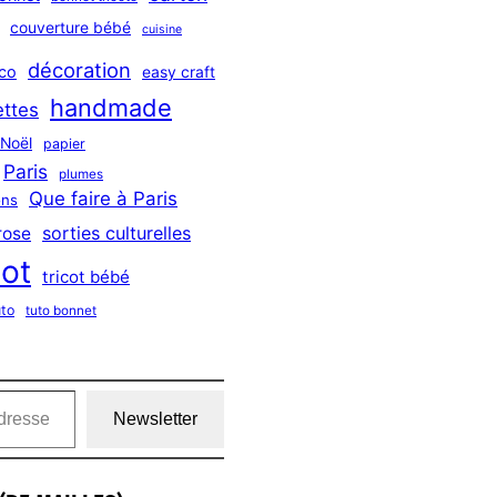
couverture bébé
cuisine
décoration
co
easy craft
handmade
ttes
Noël
papier
Paris
plumes
Que faire à Paris
ns
sorties culturelles
rose
cot
tricot bébé
uto
tuto bonnet
Newsletter