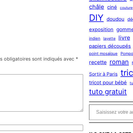
châle
ciné
couture
DIY
doudou
dé
exposition
gomme
livre
indien
layette
papiers découpés
point mosaïque
Pompo
 obligatoires sont indiqués avec
*
roman
recette
tri
Sortir à Paris
tricot pour bébé
t
tuto gratuit
Saisissez votre adresse e-mail…