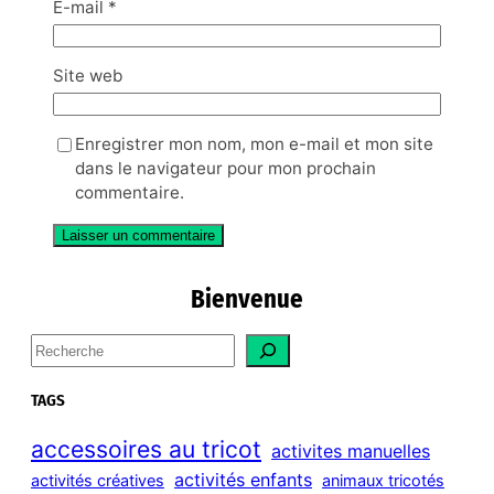
E-mail
*
Site web
Enregistrer mon nom, mon e-mail et mon site
dans le navigateur pour mon prochain
commentaire.
Bienvenue
S
e
a
TAGS
r
c
accessoires au tricot
activites manuelles
h
activités enfants
activités créatives
animaux tricotés