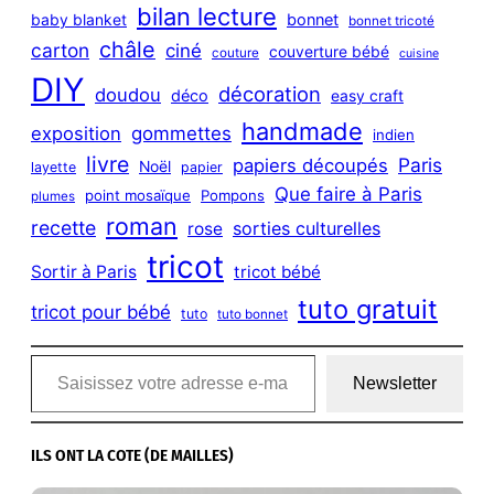
bilan lecture
bonnet
baby blanket
bonnet tricoté
châle
carton
ciné
couverture bébé
couture
cuisine
DIY
décoration
doudou
déco
easy craft
handmade
exposition
gommettes
indien
livre
Paris
papiers découpés
Noël
layette
papier
Que faire à Paris
point mosaïque
Pompons
plumes
roman
recette
sorties culturelles
rose
tricot
Sortir à Paris
tricot bébé
tuto gratuit
tricot pour bébé
tuto
tuto bonnet
Saisissez votre adresse e-mail…
Newsletter
ILS ONT LA COTE (DE MAILLES)