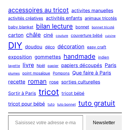
r
c
accessoires au tricot
activites manuelles
h
activités enfants
activités créatives
animaux tricotés
bilan lecture
bonnet
baby blanket
bonnet tricoté
châle
carton
ciné
couverture bébé
couture
cuisine
DIY
décoration
doudou
déco
easy craft
handmade
exposition
gommettes
indien
livre
Paris
papiers découpés
Noël
layette
papier
Que faire à Paris
point mosaïque
Pompons
plumes
roman
recette
sorties culturelles
rose
tricot
Sortir à Paris
tricot bébé
tuto gratuit
tricot pour bébé
tuto
tuto bonnet
Saisissez votre adresse e-mail…
Newsletter